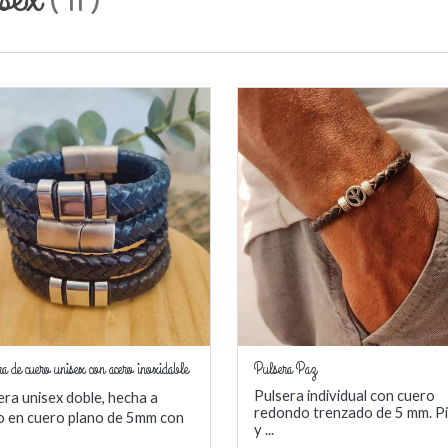
(
11
)
a de cuero unisex con acero inoxidable
Pulsera Paz
Pulsera individual con cuero
era unisex doble, hecha a
redondo trenzado de 5 mm. P
 en cuero plano de 5mm con
y ...