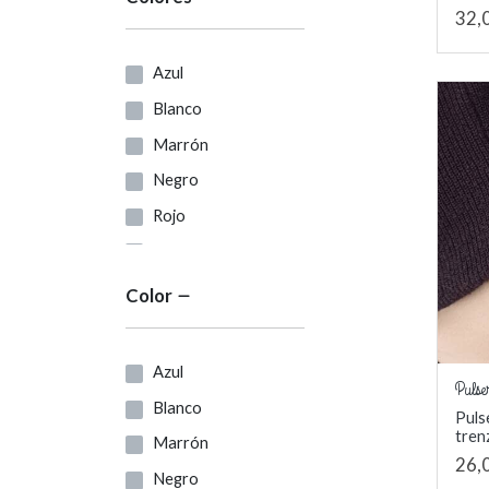
32,
Azul
Blanco
Marrón
Negro
Rojo
Verde
Blanco Roto
Color
Gris
violeta
Azul
Pulse
Blanco
Puls
tren
Marrón
26,
Negro