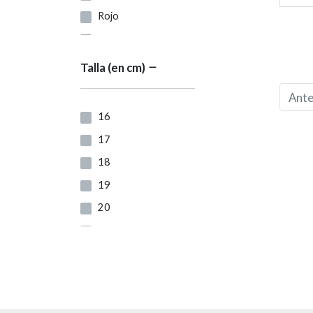
Rojo
Verde
Marrón Claro
Talla (en cm)
Mezcla
Ante
Dorado
16
Gris
17
Morado
18
Oro Rosa
19
Plata
20
Violeta
21
Azul Marino
22
Taupe
23
Rosa
24
Blanco roto