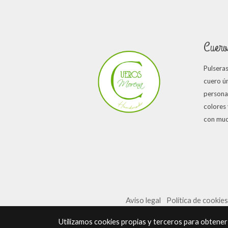
18.5
31
40
Cuero
45
Pulsera
25
cuero ún
26
persona
50
colores
con muc
15
Aviso legal
Política de cookie
Utilizamos cookies propias y terceros para obtener