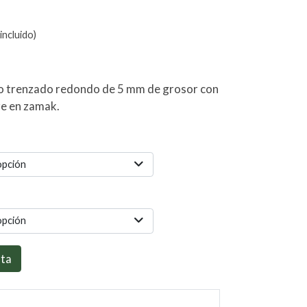
incluido)
ro trenzado redondo de 5 mm de grosor con
re en zamak.
opción
opción
sta